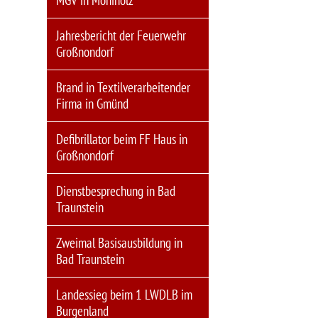
MGV in Moniholz
Jahresbericht der Feuerwehr
Großnondorf
Brand in Textilverarbeitender
Firma in Gmünd
Defibrillator beim FF Haus in
Großnondorf
Dienstbesprechung in Bad
Traunstein
Zweimal Basisausbildung in
Bad Traunstein
Landessieg beim 1 LWDLB im
Burgenland