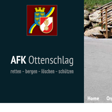
Home
Or