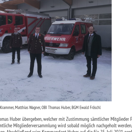
r Krammer, Matthias Wagner, OBI Thomas Huber, BGM Ewald Fröschl
mas Huber übergeben, welcher mit Zustimmung sämtlicher Mitglieder P
ntliche Mitgliederversammlung wird sobald möglich nachgeholt werden
en. Abschließend wies Kommandant Huber auf die für 25. Juli 2021 gep