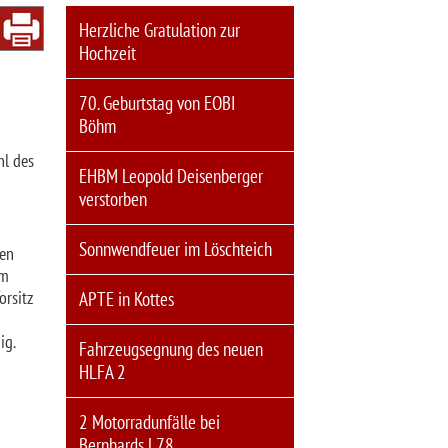
Herzliche Gratulation zur
Hochzeit
70. Geburtstag von EOBI
Böhm
hl des
EHBM Leopold Deisenberger
verstorben
Sonnwendfeuer im Löschteich
en
im
rsitz
APTE in Kottes
ig.
Fahrzeugsegnung des neuen
HLFA 2
2 Motorradunfälle bei
Bernhards L78