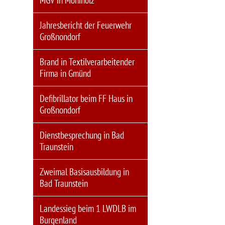
MGV in Moniholz
Jahresbericht der Feuerwehr
Großnondorf
Brand in Textilverarbeitender
Firma in Gmünd
Defibrillator beim FF Haus in
Großnondorf
Dienstbesprechung in Bad
Traunstein
Zweimal Basisausbildung in
Bad Traunstein
Landessieg beim 1 LWDLB im
Burgenland