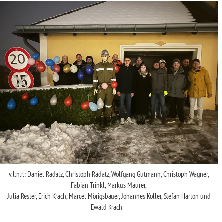
v.l.n.r.: Daniel Radatz, Christoph Radatz, Wolfgang Gutmann, Christoph Wagner,
Fabian Trinkl, Markus Maurer,
Julia Rester, Erich Krach, Marcel Mörigsbauer, Johannes Koller, Stefan Harton und
Ewald Krach