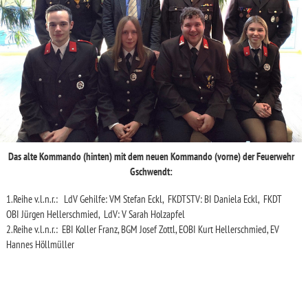
Das alte Kommando (hinten) mit dem neuen Kommando (vorne) der Feuerwehr
Gschwendt:
1.Reihe v.l.n.r.: LdV Gehilfe: VM Stefan Eckl, FKDTSTV: BI Daniela Eckl, FKDT
OBI Jürgen Hellerschmied, LdV: V Sarah Holzapfel
2.Reihe v.l.n.r.: EBI Koller Franz, BGM Josef Zottl, EOBI Kurt Hellerschmied, EV
Hannes Höllmüller