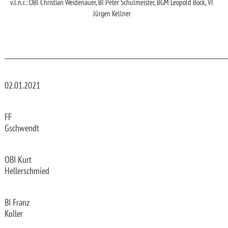
v.l.n.r.: OBI Christian Weidenauer, BI Peter Schulmeister, BGM Leopold Bock, VI
Jürgen Kellner
_________________________________________________________________________
02.01.2021
FF
Gschwendt
OBI Kurt
Hellerschmied
BI Franz
Koller