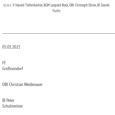
v.l.n.r.: V Harald Tiefenbacher, BGM Leopold Bock, OBI Christoph Ebner, BI Daniel
Fuchs
_________________________________________________________________________
05.01.2021
FF
Großnondorf
OBI Christian Weidenauer
BI Peter
Schulmeister