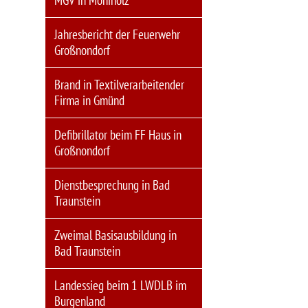
MGV in Moniholz
Jahresbericht der Feuerwehr
Großnondorf
Brand in Textilverarbeitender
Firma in Gmünd
Defibrillator beim FF Haus in
Großnondorf
Dienstbesprechung in Bad
Traunstein
Zweimal Basisausbildung in
Bad Traunstein
Landessieg beim 1 LWDLB im
Burgenland