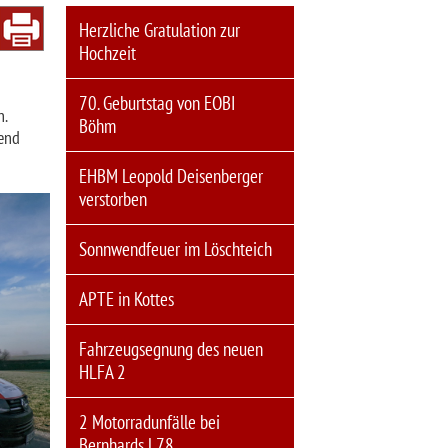
Herzliche Gratulation zur
Hochzeit
70. Geburtstag von EOBI
.
Böhm
ßend
EHBM Leopold Deisenberger
verstorben
Sonnwendfeuer im Löschteich
APTE in Kottes
Fahrzeugsegnung des neuen
HLFA 2
2 Motorradunfälle bei
Bernhards L78